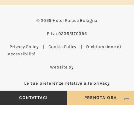
© 2026 Hotel Palace Bologna
P.Iva 02355170396
Privacy Policy
|
Cookie Policy
|
Dichiarazione di
accessibilità
Website by
Le tue preferenze relative alla privacy
CIR 037006-AL-00036
|
CIN IT037006A1KK25KQTI
CONTATTACI
PRENOTA ORA
Informativa sulla raccolta