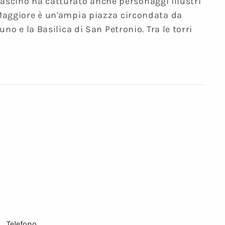
o fascino ha catturato anche personaggi illustri
 Maggiore è un'ampia piazza circondata da
no e la Basilica di San Petronio. Tra le torri
Telefono