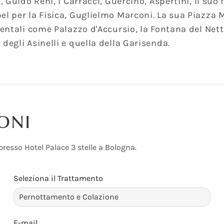
i, Guido Reni, i Carracci, Guercino, Aspertini, il su
bel per la Fisica, Guglielmo Marconi. La sua Piazza
mentali come Palazzo d'Accursio, la Fontana del Nettu
degli Asinelli e quella della Garisenda.
ONI
resso Hotel Palace 3 stelle a Bologna.
Seleziona il Trattamento
E-mail